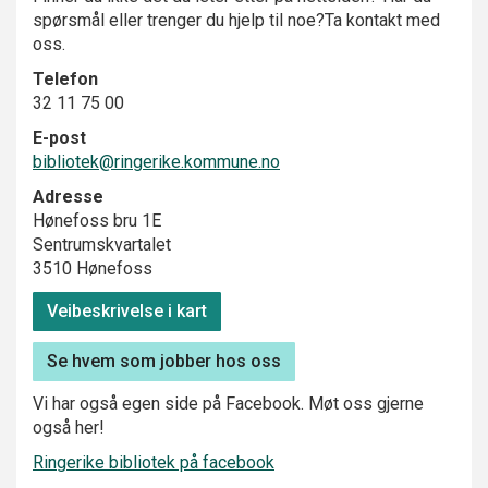
spørsmål eller trenger du hjelp til noe?Ta kontakt med
oss.
Telefon
32 11 75 00
E-post
bibliotek@ringerike.kommune.no
Adresse
Hønefoss bru 1E
Sentrumskvartalet
3510 Hønefoss
Veibeskrivelse i kart
Se hvem som jobber hos oss
Vi har også egen side på Facebook. Møt oss gjerne
også her!
Ringerike bibliotek på facebook