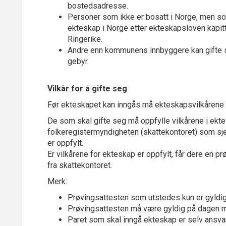
bostedsadresse.
Personer som ikke er bosatt i Norge, men som
ekteskap i Norge etter ekteskapsloven kapitte
Ringerike.
Andre enn kommunens innbyggere kan gifte se
gebyr.
Vilkår for å gifte seg
Før ekteskapet kan inngås må ekteskapsvilkårene 
De som skal gifte seg må oppfylle vilkårene i ekt
folkeregistermyndigheten (skattekontoret) som sj
er oppfylt.
Er vilkårene for ekteskap er oppfylt, får dere en pr
fra skattekontoret.
Merk:
Prøvingsattesten som utstedes kun er gyldig 
Prøvingsattesten må være gyldig på dagen m
Paret som skal inngå ekteskap er selv ansva