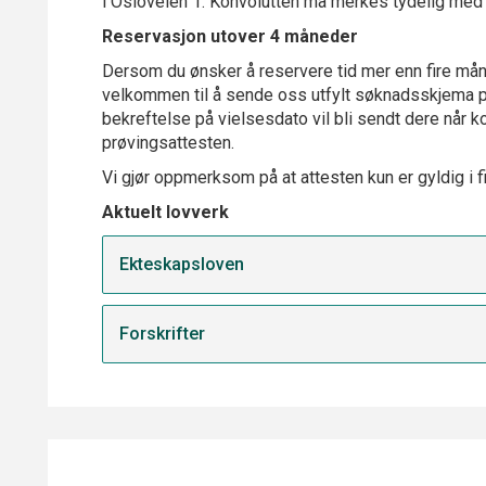
i Osloveien 1. Konvolutten må merkes tydelig med 
Reservasjon utover 4 måneder
Dersom du ønsker å reservere tid mer enn fire måne
velkommen til å sende oss utfylt søknadsskjema p
bekreftelse på vielsesdato vil bli sendt dere når 
prøvingsattesten.
Vi gjør oppmerksom på at attesten kun er gyldig i f
Aktuelt lovverk
Ekteskapsloven
Forskrifter