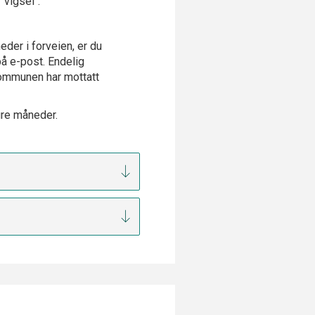
"vigsel".
der i forveien, er du
å e-post. Endelig
kommunen har mottatt
ire måneder.