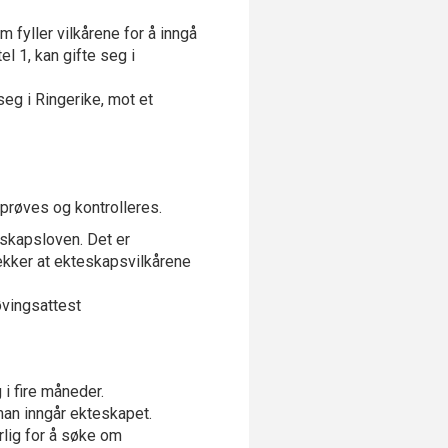
 fyller vilkårene for å inngå
l 1, kan gifte seg i
g i Ringerike, mot et
prøves og kontrolleres.
eskapsloven. Det er
ekker at ekteskapsvilkårene
øvingsattest
i fire måneder.
an inngår ekteskapet.
rlig for å søke om