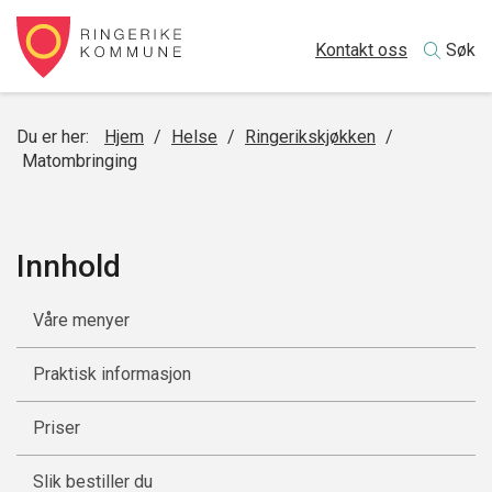
Kontakt oss
Søk
Du er her:
Hjem
/
Helse
/
Ringerikskjøkken
/
Matombringing
Innhold
Våre menyer
Praktisk informasjon
Priser
Slik bestiller du