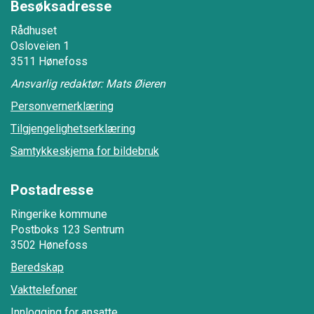
Besøksadresse
Rådhuset
Osloveien 1
3511 Hønefoss
Ansvarlig redaktør: Mats Øieren
Personvernerklæring
Tilgjengelighetserklæring
Samtykkeskjema for bildebruk
Postadresse
Ringerike kommune
Postboks 123 Sentrum
3502 Hønefoss
Beredskap
Vakttelefoner
Innlogging for ansatte