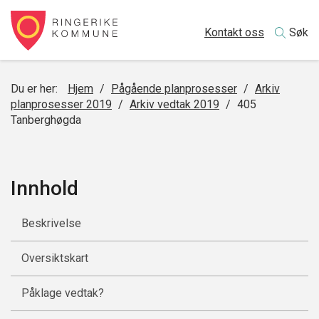
Kontakt oss
Søk
Du er her:
Hjem
/
Pågående planprosesser
/
Arkiv
planprosesser 2019
/
Arkiv vedtak 2019
/
405
Tanberghøgda
Innhold
Beskrivelse
Oversiktskart
Påklage vedtak?