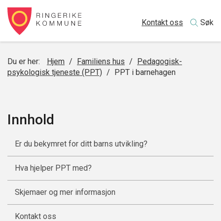
Kontakt oss
Søk
Du er her:
Hjem
/
Familiens hus
/
Pedagogisk-
psykologisk tjeneste (PPT)
/
PPT i barnehagen
Innhold
Er du bekymret for ditt barns utvikling?
Hva hjelper PPT med?
Skjemaer og mer informasjon
Kontakt oss