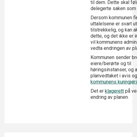
til dem. Dette skal fø
delegerte saken som
Dersom kommunen fin
uttalelsene er svart ut
tilstrekkelig, og kan 
dette, og det ikke er i
vil kommunens admini
vedta endringen av p
Kommunen sender bre
eiere/berørte og til
høringsinstanser, og 
planvedtaket i avis o
kommunens kunngjøri
Det er
klagerett
på ve
endring av planen.