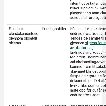
internt oppstartsmøt
konklusjon om hvilke
planprosess som skal
sendes til forslagsstil
Send inn
Forslagsstiller
Når alle dokumentene 
plandokumentene
endringsforslaget er f
gjennom digiatalt
sendes de samlet ti
skjema
gjennom
skjema for i
av planforslag
.
Endringsforslaget vil 
registrert i kommune
saksbehandlingssys
komme frem til saksbe
skjemaet blir det opp
filtype og størrelse fo
dokumentene. Det stå
hvilke filer som er obl
laste opp før du får s
endringsforslaget.