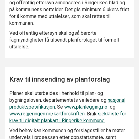
og offentlig ettersyn annonseres i Ringerikes blad og
på kommunens nettsider. Det gis minimum 6 ukers frist
for å komme med uttalelser, som skal rettes til
kommunen.
Ved offentlig ettersyn skal også berørte
fagmyndigheter få tilsendt planforslaget til formell
uttalelse.
Krav til innsending av planforslag
Planer skal utarbeides i henhold til plan- og
bygningsloven, departementets veiledere og
nasjonal
produktspesifikasjon
. Se
www.planlegging.no
og
www.regjeringen.no/kartforskriften
. Bruk
sjekkliste for
krav til digitalt plankart i Ringerike kommune
.
Ved behov kan kommunen og forslagsstiller ha møter
underveis i prosessen etter oppstartsmøte, samt