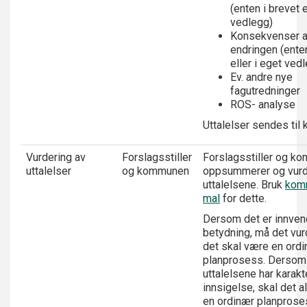
(enten i brevet e
vedlegg)
Konsekvenser 
endringen (enten
eller i eget ved
Ev. andre nye
fagutredninger
ROS- analyse
Uttalelser sendes ti
Vurdering av
Forslagsstiller
Forslagsstiller og k
uttalelser
og kommunen
oppsummerer og vur
uttalelsene. Bruk
kom
mal
for dette.
Dersom det er innven
betydning, må det vu
det skal være en ord
planprosess. Dersom
uttalelsene har karakt
innsigelse, skal det a
en ordinær planprose