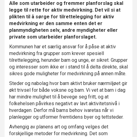
Alle som utarbeider og fremmer planforslag skal
legge til rette for aktiv medvirkning. Det vil si at
plikten til å sørge for tilrettelegging for aktiv
medvirkning er den samme enten det er
planmyndigheten selv, andre myndigheter eller
private som utarbeider planforslaget.
Kommunen har et særlig ansvar for å påse at aktiv
medvirkning fra grupper som krever spesiell
tilrettelegging, herunder barn og unge, er sikret. Grupper
og interesser som ikke er i stand til å delta direkte, skal
sikres gode muligheter for medvirkning på annen måte.
Steder og nabolag hvor barn aktivt bruker nærmiljøet gir
økt trivsel for både voksne og barn. Vi vet at barn i dag
har mindre mulighet til å bevege seg fritt, og at
folkehelsen påvirkes negativt av lavt aktivitetsnivå i
hverdagen. Derfor må barns behov ivaretas når vi
planlegger og utformer fremtidens byer og tettsteder.
Avhengig av planens art og omfang velges det
forskjellige metoder for medvirkning. Det som