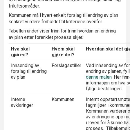
friluftsområder.
Kommunen må i hvert enkelt forslag til endring av plan
konkret vurdere forholdet til kriteriene ovenfor.
Tabellen under viser trinn for trinn hvordan en endring
av plan etter forenklet prosess skjer.
Hva skal
Hvem skal
Hvordan skal det gj
gjøres?
gjøre det?
Innsending av
Forslagsstiller
Ved innsending av fors
forslag til endring
endring av planen, fyll 
av plan
denne malen
. Her fin
informasjon om hva
s
følge bestillingen.
Interne
Kommunen
Internt oppstartsmøt
avklaringer
fagmiljøer i kommune
Kommunen vurderer 
av endringene opp mo
i loven for å kunne ha
prosess. Tilbakemeld