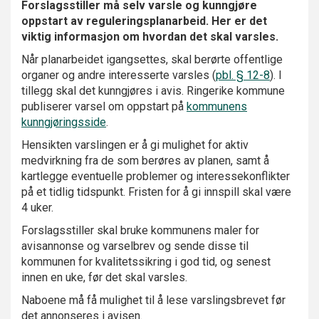
Forslagsstiller må selv varsle og kunngjøre
oppstart av reguleringsplanarbeid. Her er det
viktig informasjon om hvordan det skal varsles.
Når planarbeidet igangsettes, skal berørte offentlige
organer og andre interesserte varsles (
pbl. § 12-8
). I
tillegg skal det kunngjøres i avis. Ringerike kommune
publiserer varsel om oppstart på
kommunens
kunngjøringsside
.
Hensikten varslingen er å gi mulighet for aktiv
medvirkning fra de som berøres av planen, samt å
kartlegge eventuelle problemer og interessekonflikter
på et tidlig tidspunkt. Fristen for å gi innspill skal være
4 uker.
Forslagsstiller skal bruke kommunens maler for
avisannonse og varselbrev og sende disse til
kommunen for kvalitetssikring i god tid, og senest
innen en uke, før det skal varsles.
Naboene må få mulighet til å lese varslingsbrevet før
det annonseres i avisen.