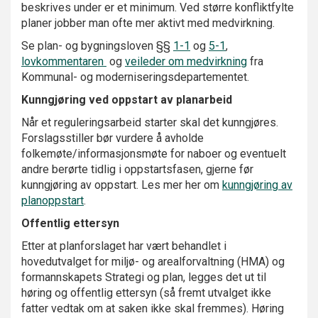
beskrives under er et minimum. Ved større konfliktfylte
planer jobber man ofte mer aktivt med medvirkning.
Se plan- og bygningsloven §§
1-1
og
5-1
,
lovkommentaren
og
veileder om medvirkning
fra
Kommunal- og moderniseringsdepartementet.
Kunngjøring ved oppstart av planarbeid
Når et reguleringsarbeid starter skal det kunngjøres.
Forslagsstiller bør vurdere å avholde
folkemøte/informasjonsmøte for naboer og eventuelt
andre berørte tidlig i oppstartsfasen, gjerne før
kunngjøring av oppstart. Les mer her om
kunngjøring av
planoppstart
.
Offentlig ettersyn
Etter at planforslaget har vært behandlet i
hovedutvalget for miljø- og arealforvaltning (HMA) og
formannskapets Strategi og plan, legges det ut til
høring og offentlig ettersyn (så fremt utvalget ikke
fatter vedtak om at saken ikke skal fremmes). Høring