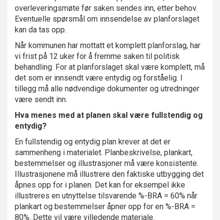
overleveringsmøte før saken sendes inn, etter behov.
Eventuelle spørsmål om innsendelse av planforslaget
kan da tas opp.
Når kommunen har mottatt et komplett planforslag, har
vi frist på 12 uker for å fremme saken til politisk
behandling. For at planforslaget skal være komplett, må
det som er innsendt være entydig og forståelig. I
tillegg må alle nødvendige dokumenter og utredninger
være sendt inn.
Hva menes med at planen skal være fullstendig og
entydig?
En fullstendig og entydig plan krever at det er
sammenheng i materialet. Planbeskrivelse, plankart,
bestemmelser og illustrasjoner må være konsistente.
Illustrasjonene må illustrere den faktiske utbygging det
åpnes opp for i planen. Det kan for eksempel ikke
illustreres en utnyttelse tilsvarende %-BRA = 60% når
plankart og bestemmelser åpner opp for en %-BRA =
80%. Dette vil være villedende materiale.