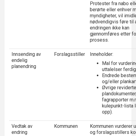
Protester fra nabo ell
berørte eller enhver 
myndigheter, vil imidl
nødvendigvis føre til 
endringen ikke kan
gjennomføres etter fo
prosess.
Innsending av
Forslagsstiller
Inneholder:
endelig
Mal for vurderin
planendring
uttalelser ferdi
Endrede beste
og/eller plankar
Øvrige revidert
plandokumenter
fagrapporter m.
kulepunkt-lista 
opp).
Vedtak av
Kommunen
Kommunen vurderer u
endring
og forslagsstillers 