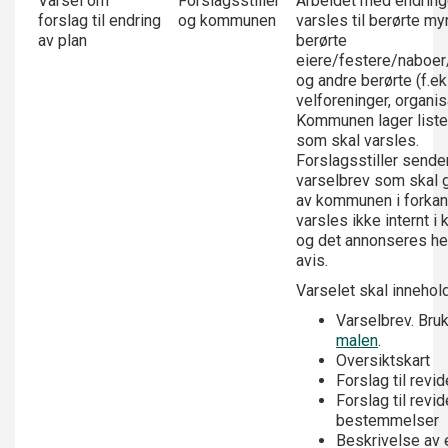
Varsel om
Forslagsstiller
Arbeidet med endring
forslag til endring
og kommunen
varsles til berørte my
av plan
berørte
eiere/festere/naboer
og andre berørte (f.ek
velforeninger, organis
Kommunen lager liste
som skal varsles.
Forslagsstiller sender
varselbrev som skal 
av kommunen i forkan
varsles ikke internt 
og det annonseres hel
avis.
Varselet skal innehol
Varselbrev. Bru
malen
.
Oversiktskart
Forslag til revid
Forslag til revid
bestemmelser
Beskrivelse av 