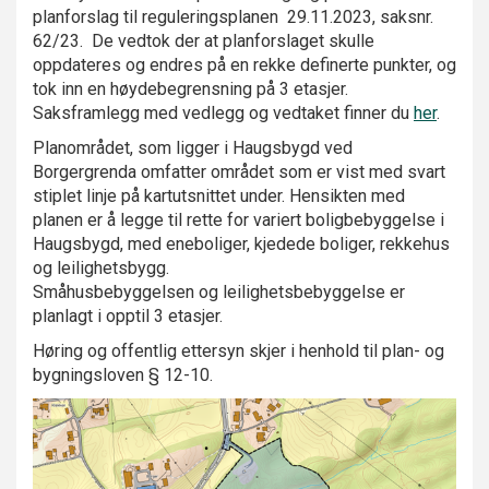
planforslag til reguleringsplanen 29.11.2023, saksnr.
62/23. De vedtok der at planforslaget skulle
oppdateres og endres på en rekke definerte punkter, og
tok inn en høydebegrensning på 3 etasjer.
Saksframlegg med vedlegg og vedtaket finner du
her
.
Planområdet, som ligger i Haugsbygd ved
Borgergrenda omfatter området som er vist med svart
stiplet linje på kartutsnittet under. Hensikten med
planen er å legge til rette for variert boligbebyggelse i
Haugsbygd, med eneboliger, kjedede boliger, rekkehus
og leilighetsbygg.
Småhusbebyggelsen og leilighetsbebyggelse er
planlagt i opptil 3 etasjer.
Høring og offentlig ettersyn skjer i henhold til plan- og
bygningsloven § 12-10.