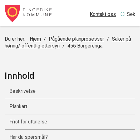
Kontakt oss
Søk
Du er her:
Hjem
/
Pågående planprosesser
/
Saker på
høring/ offentlig ettersyn
/
456 Borgerenga
Innhold
Beskrivelse
Plankart
Frist for uttalelse
Har du spørsmål?